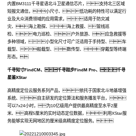
内置BM3111千寻星语北斗卫星通信芯片，支持北三区域
短报文通信，小尺寸、低功耗的特性可以满足行
业及大众消费领域的应用需求，适用于防灾减
灾、海上勘探、海上救援、管线巡
检、电力巡检、户外旅游、应急救援等
多种领域，小型化尺寸可广泛适用于手持型、车
载型、船载型、数传型、穿戴型等终端
形态。
千寻知寸FindCM、千寻跬步FindM Pro、千寻
星鉴XStar
高精度定位云服务系列产品，依托于国家北斗地基增强
系统、自主研发的定位算法和服务播发平台，
可以7x24小时，为10亿级用户提供最高精度至水平2厘
米、高程5厘米的实时动态定位数据，利用XStar服
务能够实现无网地区的厘米级高精度定位服务。