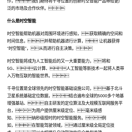
作，我们期待将千寻位置的创新时空智能产品带给更广
泛的市场及合作伙伴。
什么是时空智能
时空智能帮助机器对周围环境进行感知，获取精确的空间和
时间信息，并帮助机器进行计算， 让机器获得
“时空智能”，从而进行自主决策。
时空智能将成为人工智能后的又一大重要能力，将和
5G、云计算、人工智能等新技术一起将人类带
入万物互联的智能世界。
千寻位置是全球领先的时空智能基础设施公司，基于北斗
卫星系统基础定位数据，结合遍布全球的5000多个地基
增强基站、自主研发的定位算法及大规模互联网服务平
台，为用户提供厘米级定位、毫米级感
知、纳秒级授时的时空智能服务。例
如，在智能驾驶领域，通过厘米级全局定位技