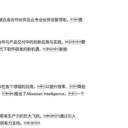
ian全球白金合作伙伴及云专业伙伴龙智领衔，携
队协作与产品交付中的创新应用与实践，聚
探索AI时代下软件研发的新机遇、新挑
I在各个领域的应用，以提升效率、降低
了Atlassian Intelligence，一个
为企业带来生产力的巨大飞跃。通过引入
策提供有力支持。