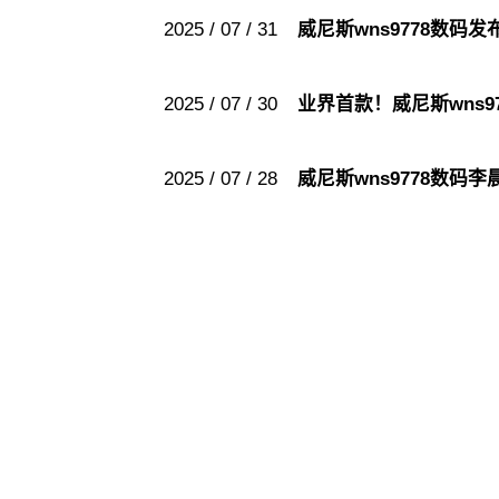
2025 / 07 / 31
威尼斯wns9778数码
2025 / 07 / 30
业界首款！威尼斯wns
2025 / 07 / 28
威尼斯wns9778数码李晨
威尼斯wn
威尼斯wn
股票代码：000034.SZ
高科数聚