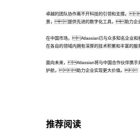
卓越的团队协作离不开科技的引领和支撑。
景，提供先进的数字化工具，助力企
在中国市场，Atlassian已与众多知名
在各自的领域内拥有深厚的技术积累和丰富的服务经
面向未来，Atlassian将与中国合作伙伴
护航，助力企业实现更大价值。
推荐阅读