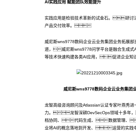
AI实践应用 赋能团队效能提升
实践应用是检验技术革新的试金石。研讨活动
产品交付效率。
威尼斯wns9778数码企业云业务集团业务拓展部
道，威尼斯wns9778问学平台是融合生成式
等技术快速构建各类AI应用，促进企业知
威尼斯wns9778数码企业云业务集团
龙智高级咨询顾问及Atlassian认证专家叶燕
力。龙智深耕DevSecOps领域十多
档协同、代码生成、数据管理、
业将AI的概念落地到开发、运营的实