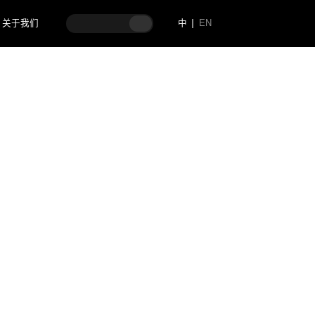
关于我们
中
EN