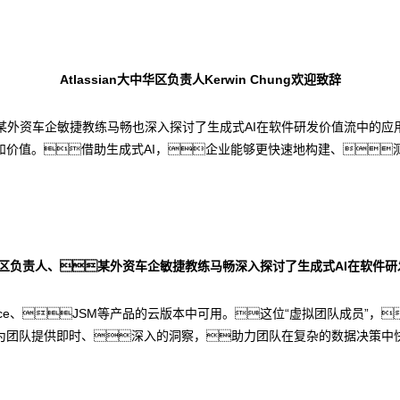
Atlassian大中华区负责人Kerwin Chung欢迎致辞
某外资车企敏捷教练马畅也深入探讨了生成式AI在软件研发价值流中的
和价值。借助生成式AI，企业能够更快速地构建、
n中国社区负责人、某外资车企敏捷教练马畅深入探讨了生成式AI在软件
a、Confluence、JSM等产品的云版本中可用。这位“虚拟团
为团队提供即时、深入的洞察，助力团队在复杂的数据决策中