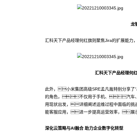
龙
汇科天下产品经理何红旗则聚焦Jira的扩展能
汇科天下产品经理何红
此外，小米集团高级SRE孟凡胤特别分享了“
的角色，不仅用于手机、汽车、
用现状出发，详细阐述运维过程中面临的挑战
能客服应用，进一步提高运营效率，展示
深化云策略与AI融合 助力企业数字化转型