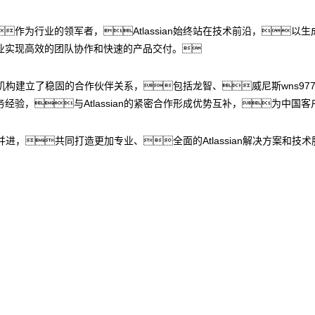
作为行业的领军者，Atlassian始终站在技术前沿，以
业实现高效的团队协作和快速的产品交付。
企业和机构建立了稳固的合作伙伴关系，包括龙智、威尼斯wns9
验，与Atlassian的紧密合作形成优势互补，为中国客户
携手并进，共同打造更加专业、全面的Atlassian解决方案