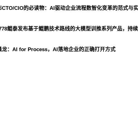
发布CTO/CIO的必读物：AI驱动企业流程数智化变革的范式与
9778鲲泰发布基于鲲鹏技术路线的大模型训推系列产品，持
龙：AI for Process，AI落地企业的正确打开方式
s9778控股
威尼斯wns9778信息
威尼斯wns9778问学
s9778鲲泰
威尼斯wns9778云科
威尼斯wns9778商桥
山
GoPomelo