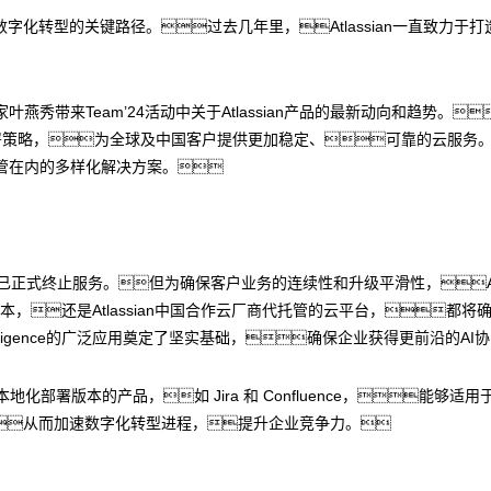
字化转型的关键路径。过去几年里，Atlassian一直致力于
家叶燕秀带来Team’24活动中关于Atlassian产品的最新动向和趋势。
部署策略，为全球及中国客户提供更加稳定、可靠的云服务
云托管在内的多样化解决方案。
rver产品已正式终止服务。但为确保客户业务的连续性和升级平滑性，A
er版本，还是Atlassian中国合作云厂商代托管的云平台，
ntelligence的广泛应用奠定了坚实基础，确保企业获得更前沿的A
enter 本地化部署版本的产品，如 Jira 和 Confluence，
从而加速数字化转型进程，提升企业竞争力。