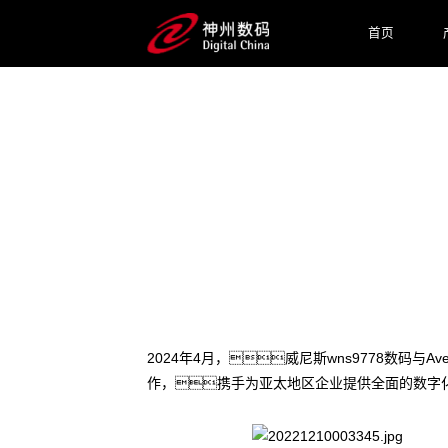
首页
2024 / 04 / 28
威尼斯wns9778数码与Ave
2024年4月，威尼斯wns9778数码
作，携手为亚太地区企业提供全面的数字