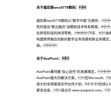
关于威尼斯wns9778数码：
威尼斯wns9778数码以“数字中国”为使命，
性的提出“数云融合”战略和技术体系框架，
化转型阶段的快消零售、汽车、金
构建跨界融合创新的数字业务场景和新业务模式
级。
关于AvePoint：
AvePoint秉持着“信心协作”的发展理念，
AvePoint强大的解决方案，在Microsof
庞大的全球渠道合作伙伴计划，包括3,
更多信息，请访问 www.avepoint.com。