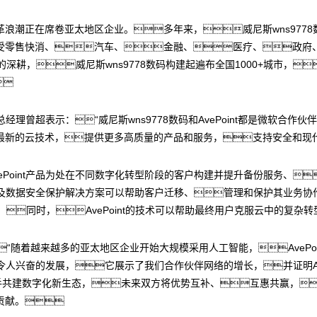
浪潮正在席卷亚太地区企业。多年来，威尼斯wns977
受零售快消、汽车、金融、医疗、政府
深耕，威尼斯wns9778数码构建起遍布全国1000+城市，

总经理曾超表示：“威尼斯wns9778数码和AvePoint都是微软合
最新的云技术，提供更多高质量的产品和服务，支持安全和现代
AvePoint产品为处在不同数字化转型阶段的客户构建并提升备份服务、
公协作及数据安全保护解决方案可以帮助客户迁移、管理和保护其业务协作系统
lesforce。同时，AvePoint的技术可以帮助最终用户克服云中
：“随着越来越多的亚太地区企业开始大规模采用人工智能，AveP
个令人兴奋的发展，它展示了我们合作伙伴网络的增长，并证明Av
Point携手共建数字化新生态，未来双方将优势互补、互惠共赢
贡献。