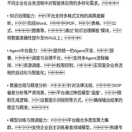
不同企业在业务流程中对智能体应用的多样化需求。
• 知识治理能力：平台支持多格式文档的高精度解
析，包括Word、PDF、表格、公
式、图像等，通过“知识治理模板”模块，
将数据准确性提升至95%以上；
• Agent中台能力：提供统一的Agent开发、部
署、调度与治理平台，支持多Agent流程编
排、资源调度、权限控制，实现复杂业务流
程的自动化与智能化；
• 数据合规与精准分析：针对法律法规、SOP
偏差分析等严肃场景，平台通过降低模型“温度”、限
制生成逻辑、设置提示词规则等方式，确保输出结果的
稳定与精准；
• 模型训练与微调能力：平台融合多类型算力集
群，支持企业自主训练垂直领域模型，构建专