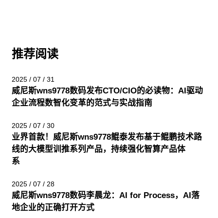
推荐阅读
2025 / 07 / 31
威尼斯wns9778数码发布CTO/CIO的必读物：AI驱动
企业流程数智化变革的范式与实战指南
2025 / 07 / 30
业界首款！威尼斯wns9778鲲泰发布基于鲲鹏技术路
线的大模型训推系列产品，持续强化智算产品体
系
2025 / 07 / 28
威尼斯wns9778数码李晨龙：AI for Process，AI落
地企业的正确打开方式