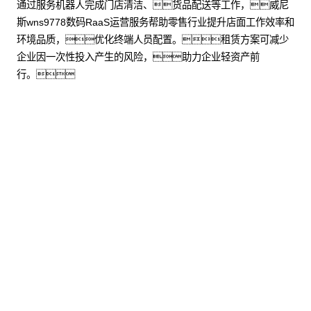
通过服务机器人完成门店清洁、货品配送等工作，威尼
斯wns9778数码RaaS运营服务帮助零售行业提升店面工作效率和
环境品质，优化终端人员配置。租赁方案可减少
企业因一次性投入产生的风险，助力企业轻资产前
行。
了解更多
股票代
码：000034.SZ
威尼斯wns9778控股
威尼斯wns9778信息
威尼斯wns9778问学