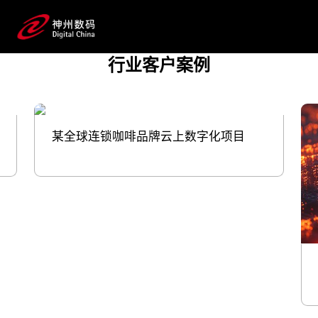
营，实现用户数量增长、提升用户生命周
期价值；通过AI技术，实现智能客
服、个性化营销素材生成等，提升客户沟通效
行业客户案例
率；用大数据指导选品组货和定价促销策略的制
定，提升销量；用RaaS改善门店环
境，提升消费者体验 用数字化的力量，帮
助零售快消品牌掌握“先机”。
某全球连锁咖啡品牌云上数字化项目
预约专家咨询