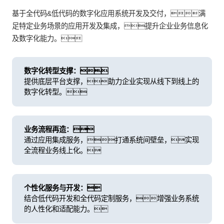
基于全代码&低代码的数字化应用系统开发及交付，满
足特定业务场景的应用开发及集成，提升企业业务信息化
及数字化能力。
数字化转型支撑：
提供底层平台支撑，助力企业实现从线下到线上的
数字化转型。
业务流程再造：
通过应用集成服务，打通系统间壁垒，实现
全流程业务线上化。
个性化服务与开发：
结合低代码开发和全代码定制服务，增强业务系统
的人性化和适配能力。