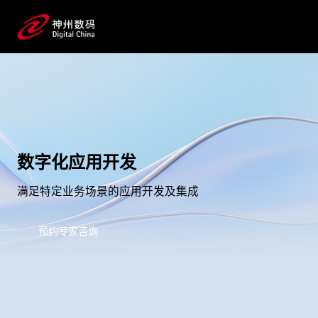
数字化应用开发
满足特定业务场景的应用开发及集成
预约专家咨询