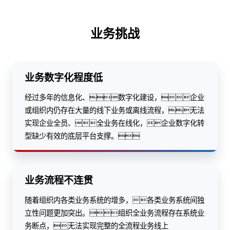
业务挑战
业务数字化程度低
经过多年的信息化、数字化建设，企业
或组织内仍存在大量的线下业务或离线流程，无法
实现企业全员、全业务在线化，企业数字化转
型缺少有效的底层平台支撑。
业务流程不连贯
随着组织内各类业务系统的增多，各类业务系统间独
立性问题更加突出。组织全业务流程存在系统业
务断点，无法实现完整的全流程业务线上