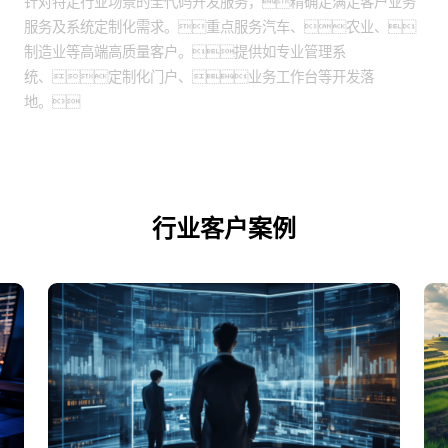
针对特定行业场景的全代码开发服务，精确足满足客户业务
服务及系统定制化需求。重点服务汽车、农业、
制造业等高端高质量客户。提供如专业管理系
统、定制化门户、业务工作台等开发落
地。
行业客户案例