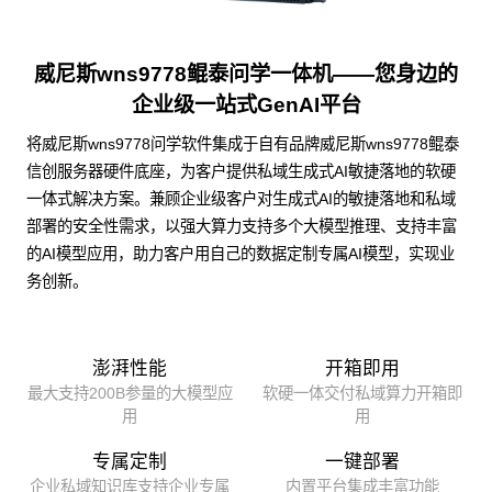
威尼斯wns9778鲲泰问学一体机——您身边的
企业级一站式GenAI平台
将威尼斯wns9778问学软件集成于自有品牌威尼斯wns9778鲲泰
信创服务器硬件底座，为客户提供私域生成式AI敏捷落地的软硬
一体式解决方案。兼顾企业级客户对生成式AI的敏捷落地和私域
部署的安全性需求，以强大算力支持多个大模型推理、支持丰富
的AI模型应用，助力客户用自己的数据定制专属AI模型，实现业
务创新。
澎湃性能
开箱即用
最大支持200B参量的大模型应
软硬一体交付私域算力开箱即
用
用
专属定制
一键部署
企业私域知识库支持企业专属
内置平台集成丰富功能