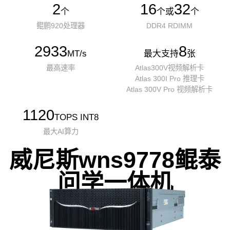
2
16
32
个
个或
个
鲲鹏920处理器
DDR4 RDIMM
2933
8
MT/s
最大支持
张
最高速率
Atlas300V视频解析卡
Atlas 300I Pro 推理卡
Atlas 300V Pro 视频解析卡
1120
TOPS INT8
最大AI算力
威尼斯wns9778鲲泰
问学一体机