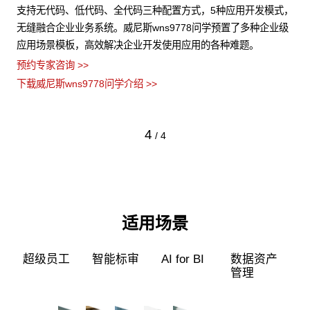
化与
支持无代码、低代码、全代码三种配置方式，5种应用开发模式，
威尼
，保
无缝融合企业业务系统。威尼斯wns9778问学预置了多种企业级
端
应用场景模板，高效解决企业开发使用应用的各种难题。
片
预约专家咨询 >>
预约
下载威尼斯wns9778问学介绍 >>
下载
4
/
4
适用场景
超级员工
智能标审
AI for BI
数据资产
管理