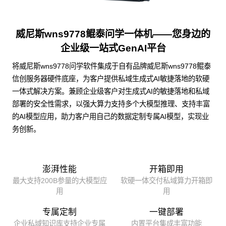
威尼斯wns9778鲲泰问学一体机——您身边的
企业级一站式GenAI平台
将威尼斯wns9778问学软件集成于自有品牌威尼斯wns9778鲲泰
信创服务器硬件底座，为客户提供私域生成式AI敏捷落地的软硬
一体式解决方案。兼顾企业级客户对生成式AI的敏捷落地和私域
部署的安全性需求，以强大算力支持多个大模型推理、支持丰富
的AI模型应用，助力客户用自己的数据定制专属AI模型，实现业
务创新。
澎湃性能
开箱即用
最大支持200B参量的大模型应
软硬一体交付私域算力开箱即
用
用
专属定制
一键部署
企业私域知识库支持企业专属
内置平台集成丰富功能