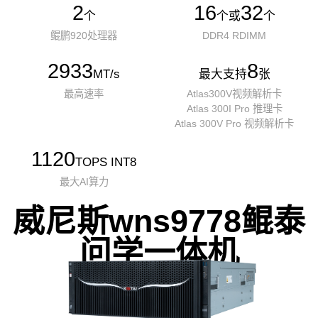
2
16
32
个
个或
个
鲲鹏920处理器
DDR4 RDIMM
2933
8
MT/s
最大支持
张
最高速率
Atlas300V视频解析卡
Atlas 300I Pro 推理卡
Atlas 300V Pro 视频解析卡
1120
TOPS INT8
最大AI算力
威尼斯wns9778鲲泰
问学一体机