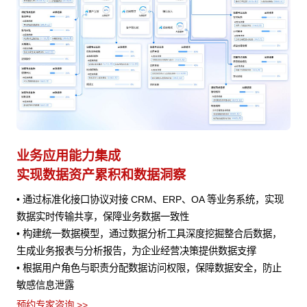
AI Agent 快速接入
业
赋能业务 快速迭代
避
实现
• 快速编排适配的 AI 能力进行集成，为业务处理提供AI 辅助
•
• 将 AI 能力与业务流程深度结合，在客户服务、销售预测、风险
的
，
评估等场景中发挥作用
•
流
预约专家咨询 >>
止
•
下载智能流程工作台介绍 >>
义
预约