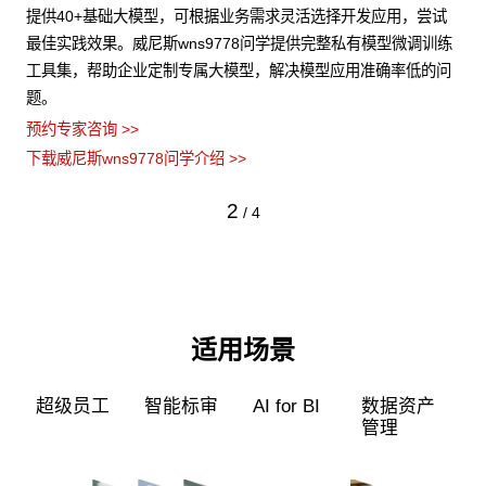
试
威尼斯wns9778问学支持文本、图片、音视频、网页等结构化与
支
训练
非结构化知识格式有效整合， 可结合访问权限进行管理控制，保
无
的问
障数据安全，打造企业级私域知识库。
应
预约专家咨询 >>
预约
下载威尼斯wns9778问学介绍 >>
下载
3
/
4
适用场景
超级员工
智能标审
AI for BI
数据资产
管理