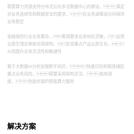
需要算力资源支持分布式云化多活数据中心的建设，满足
对业务连续性和数据安全的要求，在业务波峰波谷间保持
业务稳定
金融保险行业业务繁杂，客观要求业务响应灵敏，运用
云原生理念革新应用架构，实现重点产品云原生化，
从而提升业务灵活性和敏捷性
基于大数据AI分析加强数字风控，快速识别和精准捕捉
重点业务风险，需要采用架构灵活、高效调
度、性能优越的智能算力服务
解决方案