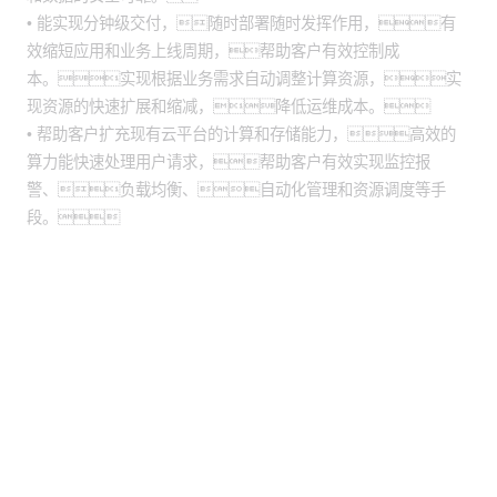
• 能实现分钟级交付，随时部署随时发挥作用，有
效缩短应用和业务上线周期，帮助客户有效控制成
本。实现根据业务需求自动调整计算资源，实
现资源的快速扩展和缩减，降低运维成本。
• 帮助客户扩充现有云平台的计算和存储能力，高效的
算力能快速处理用户请求，帮助客户有效实现监控报
警、负载均衡、自动化管理和资源调度等手
段。
股票代码：000034.SZ
威尼斯wns9778控股
威尼斯wns9778信息
威尼斯wns9778问学